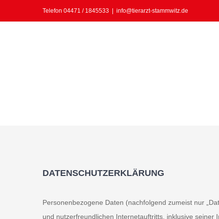
Skip
Telefon 04471 / 1845533
|
info@tierarzt-stammwitz.de
to
content
DATENSCHUTZERKLÄRUNG
Personenbezogene Daten (nachfolgend zumeist nur „Date
und nutzerfreundlichen Internetauftritts, inklusive seiner