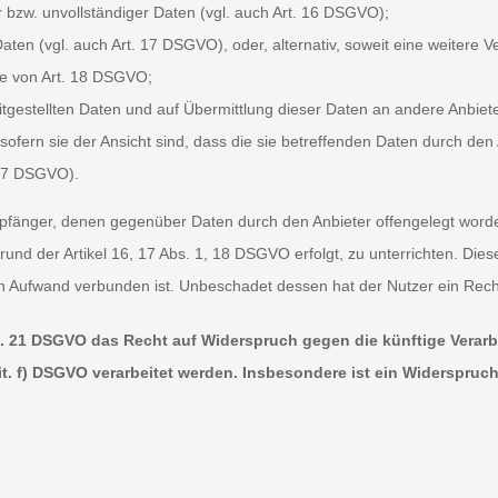
r bzw. unvollständiger Daten (vgl. auch Art. 16 DSGVO);
ten (vgl. auch Art. 17 DSGVO), oder, alternativ, soweit eine weitere V
e von Art. 18 DSGVO;
itgestellten Daten und auf Übermittlung dieser Daten an andere Anbiet
fern sie der Ansicht sind, dass die sie betreffenden Daten durch den
 77 DSGVO).
 Empfänger, denen gegenüber Daten durch den Anbieter offengelegt wor
und der Artikel 16, 17 Abs. 1, 18 DSGVO erfolgt, zu unterrichten. Diese
n Aufwand verbunden ist. Unbeschadet dessen hat der Nutzer ein Rech
. 21 DSGVO das Recht auf Widerspruch gegen die künftige Verarbe
lit. f) DSGVO verarbeitet werden. Insbesondere ist ein Widerspru