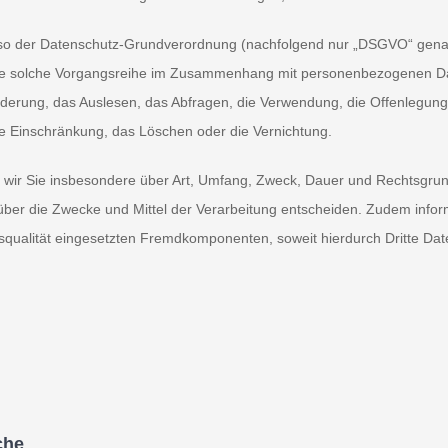
so der Datenschutz-Grundverordnung (nachfolgend nur „DSGVO“ genannt)
ede solche Vorgangsreihe im Zusammenhang mit personenbezogenen Dat
derung, das Auslesen, das Abfragen, die Verwendung, die Offenlegung
die Einschränkung, das Löschen oder die Vernichtung.
n wir Sie insbesondere über Art, Umfang, Zweck, Dauer und Rechtsgr
über die Zwecke und Mittel der Verarbeitung entscheiden. Zudem infor
qualität eingesetzten Fremdkomponenten, soweit hierdurch Dritte Dat
che