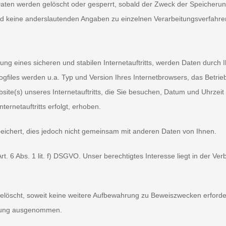
 Daten werden gelöscht oder gesperrt, sobald der Zweck der Speicherun
d keine anderslautenden Angaben zu einzelnen Verarbeitungsverfahr
g eines sicheren und stabilen Internetauftritts, werden Daten durch 
ogfiles werden u.a. Typ und Version Ihres Internetbrowsers, das Betri
site(s) unseres Internetauftritts, die Sie besuchen, Datum und Uhrzeit
ernetauftritts erfolgt, erhoben.
chert, dies jedoch nicht gemeinsam mit anderen Daten von Ihnen.
 6 Abs. 1 lit. f) DSGVO. Unser berechtigtes Interesse liegt in der Verbe
öscht, soweit keine weitere Aufbewahrung zu Beweiszwecken erforderlic
schung ausgenommen.